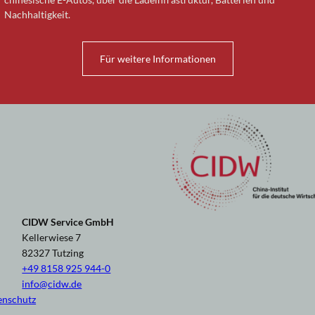
Nachhaltigkeit.
Für weitere Informationen
CIDW Service GmbH
Kellerwiese 7
82327 Tutzing
+49 8158 925 944-0
info@cidw.de
enschutz